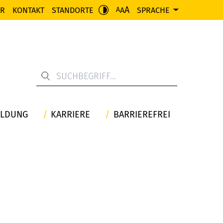
A
ER
KONTAKT
STANDORTE
A
SPRACHE
A
ILDUNG
KARRIERE
BARRIEREFREI