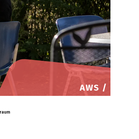
AWS /
lraum