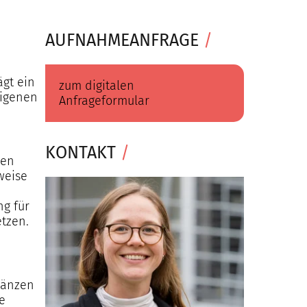
AUFNAHMEANFRAGE
/
ägt ein
zum digitalen
eigenen
Anfrageformular
KONTAKT
/
hen
weise
ng für
tzen.
gänzen
e