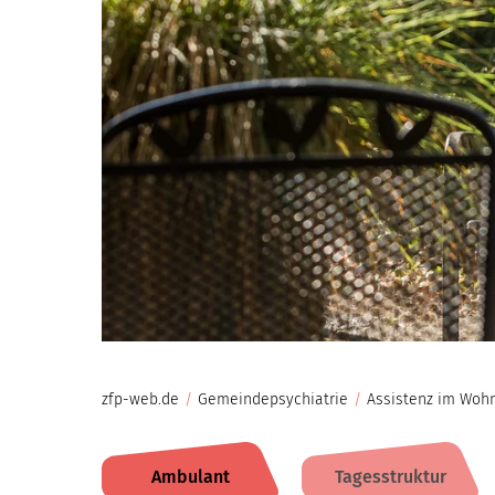
zfp-web.de
/
Gemeindepsychiatrie
/
Assistenz im Woh
Ambulant
Tagesstruktur