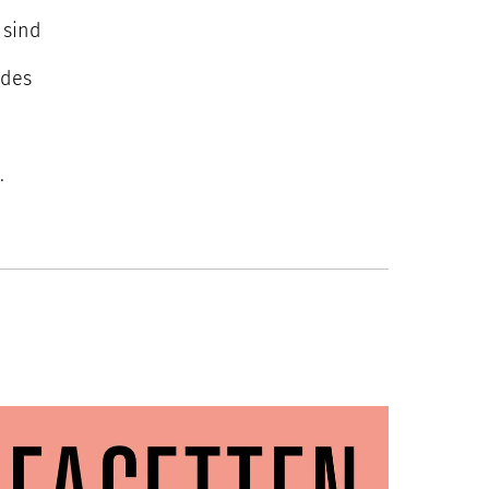
 sind
n
 des
.