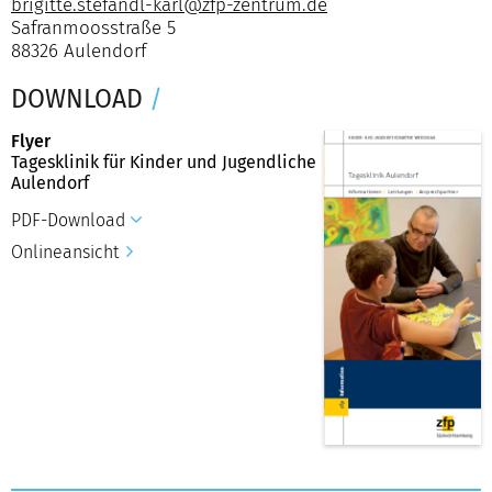
brigitte.stefandl-karl@zfp-zentrum.de
Safranmoosstraße 5
88326 Aulendorf
DOWNLOAD
/
Flyer
Tagesklinik für Kinder und Jugendliche
Aulendorf
PDF-Download
Onlineansicht