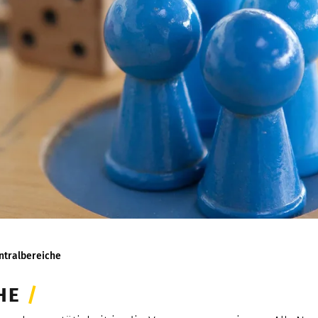
ntralbereiche
CHE
/