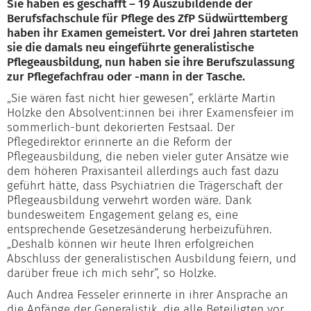
Sie haben es geschafft – 19 Auszubildende der
Berufsfachschule für Pflege des ZfP Südwürttemberg
haben ihr Examen gemeistert. Vor drei Jahren starteten
sie die damals neu eingeführte generalistische
Pflegeausbildung, nun haben sie ihre Berufszulassung
zur Pflegefachfrau oder -mann in der Tasche.
„Sie wären fast nicht hier gewesen“, erklärte Martin
Holzke den Absolvent:innen bei ihrer Examensfeier im
sommerlich-bunt dekorierten Festsaal. Der
Pflegedirektor erinnerte an die Reform der
Pflegeausbildung, die neben vieler guter Ansätze wie
dem höheren Praxisanteil allerdings auch fast dazu
geführt hätte, dass Psychiatrien die Trägerschaft der
Pflegeausbildung verwehrt worden wäre. Dank
bundesweitem Engagement gelang es, eine
entsprechende Gesetzesänderung herbeizuführen.
„Deshalb können wir heute Ihren erfolgreichen
Abschluss der generalistischen Ausbildung feiern, und
darüber freue ich mich sehr“, so Holzke.
Auch Andrea Fesseler erinnerte in ihrer Ansprache an
die Anfänge der Generalistik, die alle Beteiligten vor