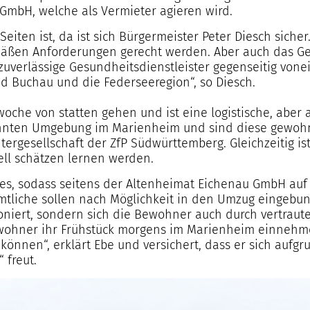
GmbH, welche als Vermieter agieren wird.
 Seiten ist, da ist sich Bürgermeister Peter Diesch sic
mäßen Anforderungen gerecht werden. Aber auch das G
uverlässige Gesundheitsdienstleister gegenseitig vonein
d Buchau und die Federseeregion“, so Diesch.
oche von statten gehen und ist eine logistische, aber 
hnten Umgebung im Marienheim und sind diese gewohnt“
ergesellschaft der ZfP Südwürttemberg. Gleichzeitig i
ell schätzen lernen werden.
hes, sodass seitens der Altenheimat Eichenau GmbH auf
liche sollen nach Möglichkeit in den Umzug eingebund
ioniert, sondern sich die Bewohner auch durch vertrau
Bewohner ihr Frühstück morgens im Marienheim einnehme
önnen“, erklärt Ebe und versichert, dass er sich aufg
 freut.