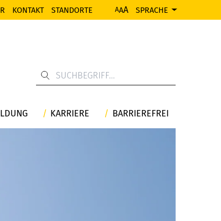
A
ER
KONTAKT
STANDORTE
A
SPRACHE
A
ILDUNG
KARRIERE
BARRIEREFREI