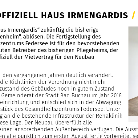
OFFIZIELL HAUS IRMENGARDIS
/
s Irmengardis“ zukünftig die bisherige
enheim“, ablösen. Die Fertigstellung des
zentrums Federsee ist für den bevorstehenden
ten Betreiber des bisherigen Pflegeheims, der
ziell der Mietvertrag für den Neubau
 den vergangenen Jahren deutlich verändert.
 die Richtlinien der Verordnung nicht mehr
gezustand des Gebäudes noch in gutem Zustand
er Gemeinderat der Stadt Bad Buchau im Jahr 2016
eeinrichtung und entschied sich in der Abwägung
stück des Gesundheitszentrums Federsee. Unter
 an die bestehende Infrastruktur der Rehaklinik
ese Lage. Der Neubau übererfüllt alle
einen ansprechenden Außenbereich verfügen. Die Ausst
alle pünktlich zum ersten August fertig vorbereitet se