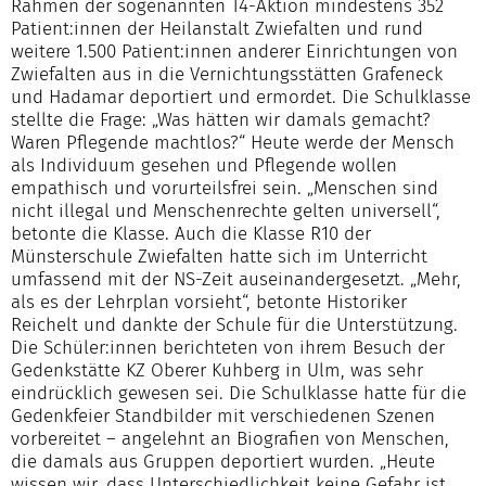
Rahmen der sogenannten T4-Aktion mindestens 352
Patient:innen der Heilanstalt Zwiefalten und rund
weitere 1.500 Patient:innen anderer Einrichtungen von
Zwiefalten aus in die Vernichtungsstätten Grafeneck
und Hadamar deportiert und ermordet. Die Schulklasse
stellte die Frage: „Was hätten wir damals gemacht?
Waren Pflegende machtlos?“ Heute werde der Mensch
als Individuum gesehen und Pflegende wollen
empathisch und vorurteilsfrei sein. „Menschen sind
nicht illegal und Menschenrechte gelten universell“,
betonte die Klasse. Auch die Klasse R10 der
Münsterschule Zwiefalten hatte sich im Unterricht
umfassend mit der NS-Zeit auseinandergesetzt. „Mehr,
als es der Lehrplan vorsieht“, betonte Historiker
Reichelt und dankte der Schule für die Unterstützung.
Die Schüler:innen berichteten von ihrem Besuch der
Gedenkstätte KZ Oberer Kuhberg in Ulm, was sehr
eindrücklich gewesen sei. Die Schulklasse hatte für die
Gedenkfeier Standbilder mit verschiedenen Szenen
vorbereitet – angelehnt an Biografien von Menschen,
die damals aus Gruppen deportiert wurden. „Heute
wissen wir, dass Unterschiedlichkeit keine Gefahr ist.