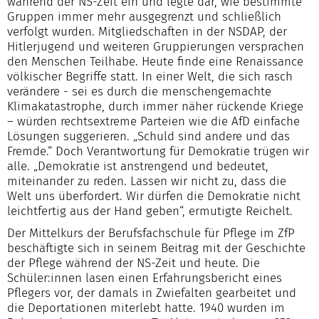
während der NS-Zeit ein und legte dar, wie bestimmte
Gruppen immer mehr ausgegrenzt und schließlich
verfolgt wurden. Mitgliedschaften in der NSDAP, der
Hitlerjugend und weiteren Gruppierungen versprachen
den Menschen Teilhabe. Heute finde eine Renaissance
völkischer Begriffe statt. In einer Welt, die sich rasch
verändere - sei es durch die menschengemachte
Klimakatastrophe, durch immer näher rückende Kriege
– würden rechtsextreme Parteien wie die AfD einfache
Lösungen suggerieren. „Schuld sind andere und das
Fremde.“ Doch Verantwortung für Demokratie trügen wir
alle. „Demokratie ist anstrengend und bedeutet,
miteinander zu reden. Lassen wir nicht zu, dass die
Welt uns überfordert. Wir dürfen die Demokratie nicht
leichtfertig aus der Hand geben“, ermutigte Reichelt.
Der Mittelkurs der Berufsfachschule für Pflege im ZfP
beschäftigte sich in seinem Beitrag mit der Geschichte
der Pflege während der NS-Zeit und heute. Die
Schüler:innen lasen einen Erfahrungsbericht eines
Pflegers vor, der damals in Zwiefalten gearbeitet und
die Deportationen miterlebt hatte. 1940 wurden im