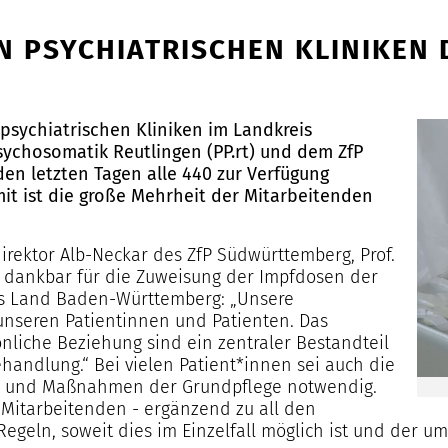
N PSYCHIATRISCHEN KLINIKEN 
psychiatrischen Kliniken im Landkreis
Psychosomatik Reutlingen (PP.rt) und dem ZfP
en letzten Tagen alle 440 zur Verfügung
it ist die große Mehrheit der Mitarbeitenden
irektor Alb-Neckar des ZfP Südwürttemberg, Prof.
nd dankbar für die Zuweisung der Impfdosen der
as Land Baden-Württemberg: „Unsere
unseren Patientinnen und Patienten. Das
nliche Beziehung sind ein zentraler Bestandteil
handlung.“ Bei vielen Patient*innen sei auch die
ags und Maßnahmen der Grundpflege notwendig.
r Mitarbeitenden - ergänzend zu all den
eln, soweit dies im Einzelfall möglich ist und der umfa