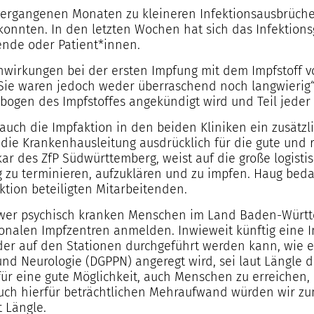
vergangenen Monaten zu kleineren Infektionsausbrüche
onnten. In den letzten Wochen hat sich das Infektions
tende oder Patient*innen.
enwirkungen bei der ersten Impfung mit dem Impfstoff v
Sie waren jedoch weder überraschend noch langwierig“
gen des Impfstoffes angekündigt wird und Teil jeder A
ch die Impfaktion in den beiden Kliniken ein zusätzli
bt die Krankenhausleitung ausdrücklich für die gute und
kar des ZfP Südwürttemberg, weist auf die große logisti
zu terminieren, aufzuklären und zu impfen. Haug bedan
tion beteiligten Mitarbeitenden.
wer psychisch kranken Menschen im Land Baden-Württem
ionalen Impfzentren anmelden. Inwieweit künftig eine 
der auf den Stationen durchgeführt werden kann, wie e
 und Neurologie (DGPPN) angeregt wird, sei laut Längle 
 für eine gute Möglichkeit, auch Menschen zu erreichen, 
uch hierfür beträchtlichen Mehraufwand würden wir z
 Längle.