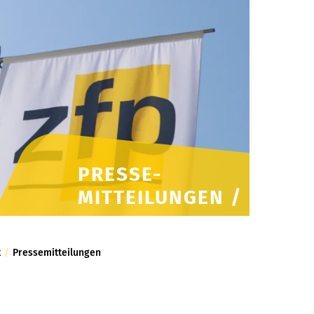
PRESSE-
MITTEILUNGEN /
t
/
Pressemitteilungen