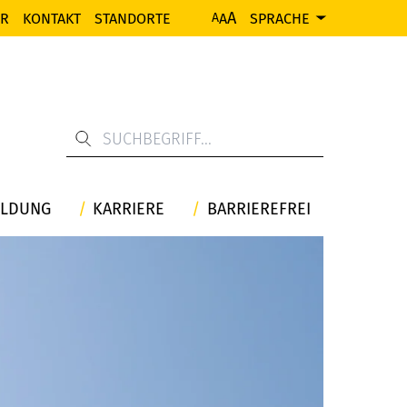
A
ER
KONTAKT
STANDORTE
A
SPRACHE
A
ILDUNG
KARRIERE
BARRIEREFREI