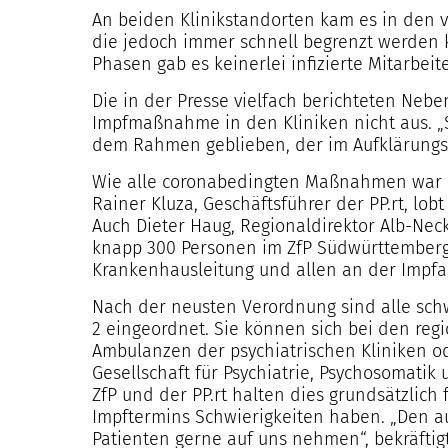
An beiden Klinikstandorten kam es in den 
die jedoch immer schnell begrenzt werden k
Phasen gab es keinerlei infizierte Mitarbei
Die in der Presse vielfach berichteten Neb
Impfmaßnahme in den Kliniken nicht aus. „
dem Rahmen geblieben, der im Aufklärungsbo
Wie alle coronabedingten Maßnahmen war au
Rainer Kluza, Geschäftsführer der PP.rt, lo
Auch Dieter Haug, Regionaldirektor Alb-Nec
knapp 300 Personen im ZfP Südwürttemberg 
Krankenhausleitung und allen an der Impfak
Nach der neusten Verordnung sind alle sch
2 eingeordnet. Sie können sich bei den reg
Ambulanzen der psychiatrischen Kliniken o
Gesellschaft für Psychiatrie, Psychosomatik
ZfP und der PP.rt halten dies grundsätzlich
Impftermins Schwierigkeiten haben. „Den a
Patienten gerne auf uns nehmen“, bekräftigt