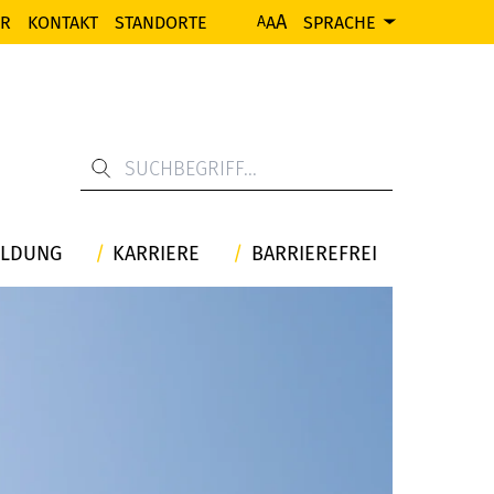
A
ER
KONTAKT
STANDORTE
A
SPRACHE
A
ILDUNG
KARRIERE
BARRIEREFREI