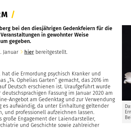
ORM
/
erg bei den diesjährigen Gedenkfeiern für die
e Veranstaltungen in gewohnter Weise
Raum gegeben.
. Januar
hier
bereitgestellt.
ia hat die Ermordung psychisch Kranker und
s „T4. Ophelias Garten“ gemacht, das 2016 im
auf Deutsch erschienen ist. Uraufgeführt wurde
ner deutschsprachigen Fassung im Januar 2020 am
nline-Angebot am Gedenktag und zur Verwendung
g es aufwändig, da unter Einhaltung geltender
Da
Er
, und professionell aufzeichnen lassen.
Be
s große Engagement der Laiendarsteller,
ychiatrie und Geschichte sowie zahlreicher