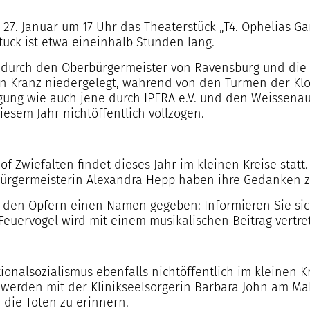
m 27. Januar um 17 Uhr das Theaterstück „T4. Ophelias 
ück ist etwa eineinhalb Stunden lang.
 durch den Oberbürgermeister von Ravensburg und die 
Kranz niedergelegt, während von den Türmen der Klost
ung wie auch jene durch IPERA e.V. und den Weissenau
sem Jahr nichtöffentlich vollzogen.
 Zwiefalten findet dieses Jahr im kleinen Kreise statt.
Bürgermeisterin Alexandra Hepp haben ihre Gedanken zu
d den Opfern einen Namen gegeben: Informieren Sie sich
Feuervogel wird mit einem musikalischen Beitrag vertre
onalsozialismus ebenfalls nichtöffentlich im kleinen K
en, werden mit der Klinikseelsorgerin Barbara John am 
 die Toten zu erinnern.