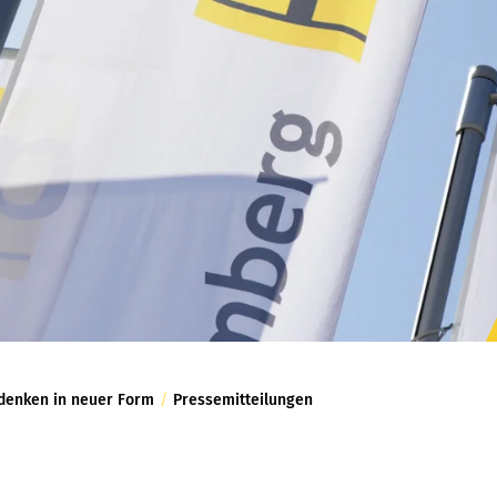
denken in neuer Form
/
Pressemitteilungen