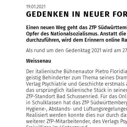
19.01.2021
GEDENKEN IN NEUER F
Einen neuen Weg geht das ZfP Südwürttemb
Opfer des Nationalsozialismus. Anstatt di
durchzuführen, wird dem Erinnern online 
Als rund um den Gedenktag 2021 wird am 27
Weissenau
Der italienische Bühnenautor Pietro Florid
geistig Behinderter zum Thema seines Drama
Verlag Psychiatrie und Geschichte erstmals 
das ursprünglich italienische Stück in sei
ZfP-Standort Bad Schussenried. Für das O
in Schulklassen hat das ZfP Südwürttember
Hygiene-, Abstands- und Lüftungsregelungen
Realisiert werden konnte dies nur durch da
weiterer ZfP-Mitarbeitender, des Verlags Ps