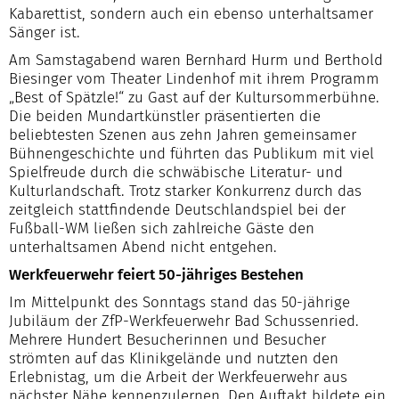
Kabarettist, sondern auch ein ebenso unterhaltsamer
Sänger ist.
Am Samstagabend waren Bernhard Hurm und Berthold
Biesinger vom Theater Lindenhof mit ihrem Programm
„Best of Spätzle!“ zu Gast auf der Kultursommerbühne.
Die beiden Mundartkünstler präsentierten die
beliebtesten Szenen aus zehn Jahren gemeinsamer
Bühnengeschichte und führten das Publikum mit viel
Spielfreude durch die schwäbische Literatur- und
Kulturlandschaft. Trotz starker Konkurrenz durch das
zeitgleich stattfindende Deutschlandspiel bei der
Fußball-WM ließen sich zahlreiche Gäste den
unterhaltsamen Abend nicht entgehen.
Werkfeuerwehr feiert 50-jähriges Bestehen
Im Mittelpunkt des Sonntags stand das 50-jährige
Jubiläum der ZfP-Werkfeuerwehr Bad Schussenried.
Mehrere Hundert Besucherinnen und Besucher
strömten auf das Klinikgelände und nutzten den
Erlebnistag, um die Arbeit der Werkfeuerwehr aus
nächster Nähe kennenzulernen. Den Auftakt bildete ein