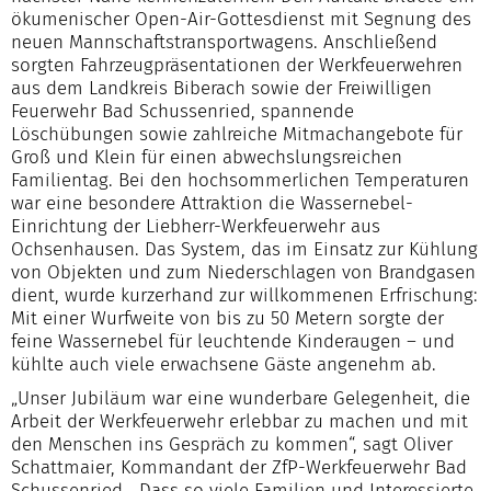
ökumenischer Open-Air-Gottesdienst mit Segnung des
neuen Mannschaftstransportwagens. Anschließend
sorgten Fahrzeugpräsentationen der Werkfeuerwehren
aus dem Landkreis Biberach sowie der Freiwilligen
Feuerwehr Bad Schussenried, spannende
Löschübungen sowie zahlreiche Mitmachangebote für
Groß und Klein für einen abwechslungsreichen
Familientag. Bei den hochsommerlichen Temperaturen
war eine besondere Attraktion die Wassernebel-
Einrichtung der Liebherr-Werkfeuerwehr aus
Ochsenhausen. Das System, das im Einsatz zur Kühlung
von Objekten und zum Niederschlagen von Brandgasen
dient, wurde kurzerhand zur willkommenen Erfrischung:
Mit einer Wurfweite von bis zu 50 Metern sorgte der
feine Wassernebel für leuchtende Kinderaugen – und
kühlte auch viele erwachsene Gäste angenehm ab.
„Unser Jubiläum war eine wunderbare Gelegenheit, die
Arbeit der Werkfeuerwehr erlebbar zu machen und mit
den Menschen ins Gespräch zu kommen“, sagt Oliver
Schattmaier, Kommandant der ZfP-Werkfeuerwehr Bad
Schussenried. „Dass so viele Familien und Interessierte