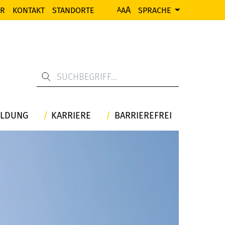
A
ER
KONTAKT
STANDORTE
A
SPRACHE
A
ILDUNG
KARRIERE
BARRIEREFREI