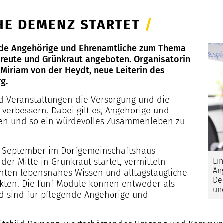
HE DEMENZ STARTET
/
gende Angehörige und Ehrenamtliche zum Thema
reute und Grünkraut angeboten. Organisatorin
 Miriam von der Heydt, neue Leiterin des
rg.
d Veranstaltungen die Versorgung und die
erbessern. Dabei gilt es, Angehörige und
uen und so ein würdevolles Zusammenleben zu
6. September im Dorfgemeinschaftshaus
Ei
er Mitte in Grünkraut startet, vermitteln
An
nten lebensnahes Wissen und alltagstaugliche
De
nkten. Die fünf Module können entweder als
un
d sind für pflegende Angehörige und