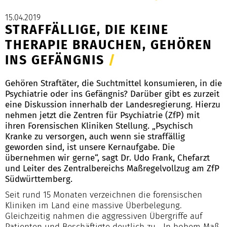
15.04.2019
STRAFFÄLLIGE, DIE KEINE
THERAPIE BRAUCHEN, GEHÖREN
INS GEFÄNGNIS
/
Gehören Straftäter, die Suchtmittel konsumieren, in die
Psychiatrie oder ins Gefängnis? Darüber gibt es zurzeit
eine Diskussion innerhalb der Landesregierung. Hierzu
nehmen jetzt die Zentren für Psychiatrie (ZfP) mit
ihren Forensischen Kliniken Stellung. „Psychisch
Kranke zu versorgen, auch wenn sie straffällig
geworden sind, ist unsere Kernaufgabe. Die
übernehmen wir gerne“, sagt Dr. Udo Frank, Chefarzt
und Leiter des Zentralbereichs Maßregelvollzug am ZfP
Südwürttemberg.
Seit rund 15 Monaten verzeichnen die forensischen
Kliniken im Land eine massive Überbelegung.
Gleichzeitig nahmen die aggressiven Übergriffe auf
Patienten und Beschäftigte deutlich zu. „In hohem Maß