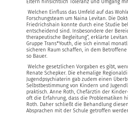
Eltern hinsichtlich Toleranz und Umgang m
Welchen Einfluss das Umfeld auf das Wohle
Forschungsteam um Naina Levitan. Die Dokt
Friedrichshain konnte durch eine Studie be
entscheidend sind. Insbesondere der Bereic
therapeutische Begleitung“, erklärte Levita
Gruppe Trans*Youth, die sich einmal monatlic
sicheren Raum schaffen, in dem Betroffen
so Bauer.
Welche gesetzlichen Vorgaben es gibt, wenn
Renate Schepker. Die ehemalige Regionald
Jugendpsychiaterin gab zudem einen Überbl
Selbstbestimmung von Kindern und Jugendli
praktisch. Anne Roth, Chefärztin der Kinder
oft die Erfahrung, dass die Problematiken h
Roth. Daher schließt die Behandlung diesen
Absprachen mit der Schule getroffen werde