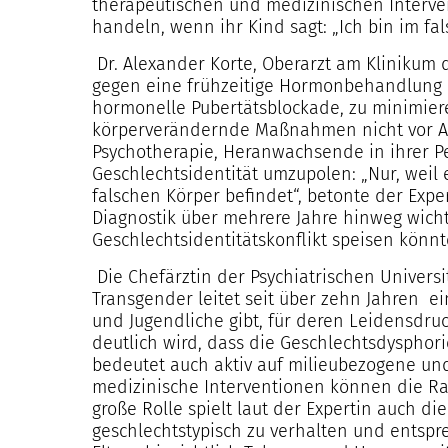
therapeutischen und medizinischen Interve
handeln, wenn ihr Kind sagt: „Ich bin im fa
Dr. Alexander Korte, Oberarzt am Klinikum d
gegen eine frühzeitige Hormonbehandlung u
hormonelle Pubertätsblockade, zu minimieren
körperverändernde Maßnahmen nicht vor Abs
Psychotherapie, Heranwachsende in ihrer Pe
Geschlechtsidentität umzupolen: „Nur, weil 
falschen Körper befindet“, betonte der Expe
Diagnostik über mehrere Jahre hinweg wicht
Geschlechtsidentitätskonflikt speisen könnt
Die Chefärztin der Psychiatrischen Universit
Transgender leitet seit über zehn Jahren ei
und Jugendliche gibt, für deren Leidensdruc
deutlich wird, dass die Geschlechtsdysphori
bedeutet auch aktiv auf milieubezogene und
medizinische Interventionen können die Rat
große Rolle spielt laut der Expertin auch di
geschlechtstypisch zu verhalten und entspr