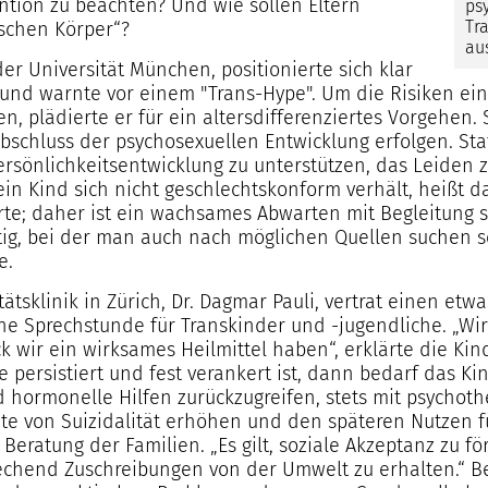
ntion zu beachten? Und wie sollen Eltern
ps
Tr
lschen Körper“?
au
er Universität München, positionierte sich klar
nd warnte vor einem "Trans-Hype". Um die Risiken ei
, plädierte er für ein altersdifferenziertes Vorgehen.
chluss der psychosexuellen Entwicklung erfolgen. Stat
rsönlichkeitsentwicklung zu unterstützen, das Leiden z
ein Kind sich nicht geschlechtskonform verhält, heißt da
rte; daher ist ein wachsames Abwarten mit Begleitung sin
ig, bei der man auch nach möglichen Quellen suchen so
e.
ätsklinik in Zürich, Dr. Dagmar Pauli, vertrat einen et
ne Sprechstunde für Transkinder und -jugendliche. „Wir
k wir ein wirksames Heilmittel haben“, erklärte die Ki
e persistiert und fest verankert ist, dann bedarf das K
 hormonelle Hilfen zurückzugreifen, stets mit psychothe
e von Suizidalität erhöhen und den späteren Nutzen fü
e Beratung der Familien. „Es gilt, soziale Akzeptanz zu
echend Zuschreibungen von der Umwelt zu erhalten.“ B