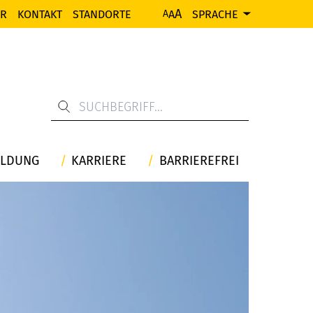
A
ER
KONTAKT
STANDORTE
A
SPRACHE
A
ILDUNG
KARRIERE
BARRIEREFREI