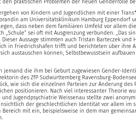
it den praktischen Problemen der neuen Genderrolle b
rgehen von Kindern und Jugendlichen mit einer Trans*-
orandin am Universitätsklinikum Hamburg Eppendorf un
legen, dass neben dem familiären Umfeld vor allem die
h „Schule“ sei oft mit Ausgrenzung verbunden. „Das sin
n. Dieser Aussage stimmten auch Tristan Barteczek und H
h in Friedrichshafen trifft und berichteten über ihre Ar
e sich austauschen können, Selbstbewusstsein aufbaue
 jemand die ihm bei Geburt zugewiesen Gender-Identitä
irektorin des ZfP Südwürttemberg Ravensburg-Bodense
ick, wie sich die einzelnen Parteien zur Änderung des
chen positionieren. Nach viel interessanter Theorie w
- und Jugendpsychiatrie Weissenau stellte zwei anonymi
insichtlich der geschlechtlichen Identität vor allem im 
 Bereich mit ein, beispielsweise in dem man gemeinsam
n.