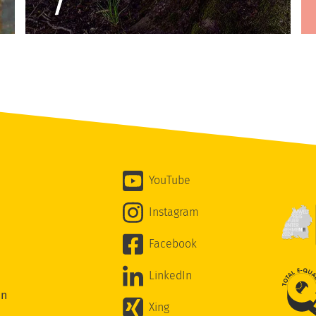
YouTube
Instagram
Facebook
LinkedIn
en
Xing