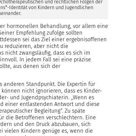
ychotherapeutischen und rechtlichen Folgen der
ans*-Identität von Kindern und Jugendlichen
seinander.
ner hormonellen Behandlung, vor allem eine
 Seiner Empfehlung zufolge sollten
tdessen sei das Ziel einer ergebnisoffenen
u reduzieren, aber nicht die
s nicht zwangsläufig, dass es sich im
nvoll. In jedem Fall sei eine präzise
llte, aus denen sich der
was anderen Standpunkt. Die Expertin für
 können nicht ignorieren, dass es Kinder-
nder- und Jugendpsychiaterin. „Wenn es
ind einer entlastenden Antwort und diese
rapeutischer Begleitung“. Zu späte
r die Betroffenen verschlechtern. Eine
 fördern und den Druck abzubauen, sich
ei vielen Kindern genüge es, wenn die