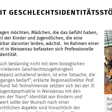
MIT GESCHLECHTSIDENTITÄTSS
ragen möchten. Mädchen, die das Gefühl haben,
hl der Kinder und Jugendlichen, die eine
rbar darunter leiden, wächst. Im Rahmen einer
t in Weissenau befassten sich Professionelle
dentität
.
ich beständig nicht mit dem biologischen
hriebenen Geschlechtszugehörigkeit
repanz anhaltend leiden, ist eine Tatsache, die
nges bedarf“, erklärte Regionaldirektor Prof.
 Rund 140 Teilnehmende setzten sich bei der 31.
 Jugendpsychiatrie in Weissenau mit den
en der Trans*-Identität von Kindern und
Ru
wert sollte der Wunsch nach einer
Ja
chtlichen Aspekte sind hinsichtlich der
Ju