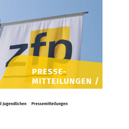
PRESSE-
MITTEILUNGEN /
d Jugendlichen
/
Pressemitteilungen