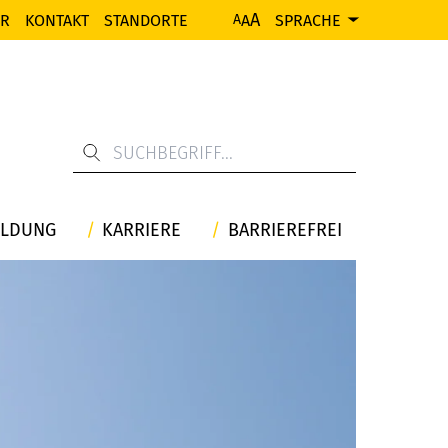
A
ER
KONTAKT
STANDORTE
A
SPRACHE
A
ILDUNG
KARRIERE
BARRIEREFREI