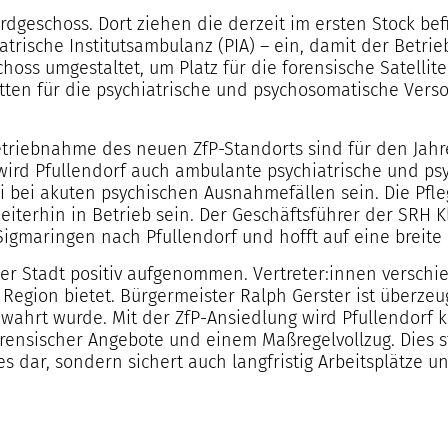
rdgeschoss. Dort ziehen die derzeit im ersten Stock bef
iatrische Institutsambulanz (PIA) – ein, damit der Bet
oss umgestaltet, um Platz für die forensische Satellite
tten für die psychiatrische und psychosomatische Ver
etriebnahme des neuen ZfP-Standorts sind für den Jah
wird Pfullendorf auch ambulante psychiatrische und ps
ei bei akuten psychischen Ausnahmefällen sein. Die Pfle
terhin in Betrieb sein. Der Geschäftsführer der SRH K
Sigmaringen nach Pfullendorf und hofft auf eine breite
er Stadt positiv aufgenommen. Vertreter:innen versch
Region bietet. Bürgermeister Ralph Gerster ist überzeug
ahrt wurde. Mit der ZfP-Ansiedlung wird Pfullendorf k
orensischer Angebote und einem Maßregelvollzug. Dies s
ar, sondern sichert auch langfristig Arbeitsplätze u