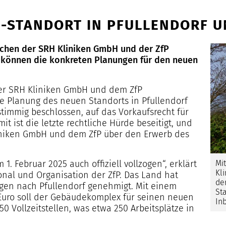
P-STANDORT IN PFULLENDORF 
wischen der SRH Kliniken GmbH und der ZfP
 können die konkreten Planungen für den neuen
der SRH Kliniken GmbH und dem ZfP
e Planung des neuen Standorts in Pfullendorf
stimmig beschlossen, auf das Vorkaufsrecht für
 ist die letzte rechtliche Hürde beseitigt, und
liniken GmbH und dem ZfP über den Erwerb des
Mi
1. Februar 2025 auch offiziell vollzogen“, erklärt
Kl
onal und Organisation der ZfP. Das Land hat
de
ngen nach Pfullendorf genehmigt. Mit einem
Sta
 Euro soll der Gebäudekomplex für seinen neuen
In
 Vollzeitstellen, was etwa 250 Arbeitsplätze in