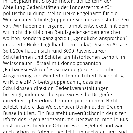
Im Gespräch mit Sibylle Thelen, der Leiterin der
Abteilung Gedenkstätten der Landeszentrale für
politische Bildung, stellte Heike Engelhardt für die
Weissenauer Arbeitsgruppe die Schülerveranstaltungen
vor. „Wir haben ein eigenes Format entwickelt, mit dem
wir nicht die üblichen Berufsgedenkenden erreichen
wollten, sondern ganz gezielt Jugendliche ansprechen“,
erläuterte Heike Engelhardt den pädagogischen Ansatz.
Seit 2004 haben sich rund 3000 Ravensburger
Schülerinnen und Schüler am historischen Lernort im
Weissenauer Hörsaal mit der so genannten
„Euthanasie-Aktion“ auseinandergesetzt und über
Ausgrenzung von Minderheiten diskutiert. Nachhaltig
wirkt die ZfP-Arbeitsgruppe damit, dass sie
Schulklassen direkt an Gedenkveranstaltungen
beteiligt, indem sie beispielswiese die Biografie
einzelner Opfer erforschen und präsentieren. Nicht
zuletzt hat sie das Weissenauer Denkmal der Grauen
Busse initiiert. Ein Bus steht unverrückbar in der alten
Pforte des Psychiatriezentrums. Der zweite, mobile Bus
reist an verschiedene Orte im Bundesgebiet und war
auch schon in Polen aufgestellt. Im nächsten Jahr wird