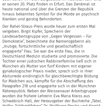
er seinen 20. Platz finden in Erfurt. Das Denkmal ist
heute national und über die Grenzen der Republik
hinaus bekanntes Symbol für die Morde an psychisch
Kranken und geistig Behinderten.
Der Rahel-Straus-Preis wurde heuer zum ersten Mal
vergeben. Birgit Kipfer, Sprecherin der
Landesarbeitsgruppe von „Gegen Vergessen – Für
Demokratie“, bezeichnete die Namensgeberin als
„mutige, fortschrittliche und gesellschaftlich
engagierte“ Frau. Sie war die erste Frau, die in
Deutschland Medizin studierte und promovierte. Die
Tochter einer jüdischen Rabbinerfamilie ließ sich in
München als Mutter von fünf Kindern mit eigener
gynäkologischer Praxis nieder, sprach sich in ihrer
Abiturrede eindringlich für gleichberechtigte Bildung
für Mädchen aus, kämpfte für die Abschaffung des
Paragrafen 218 und engagierte sich in der Münchner
Räterepublik. Neben der Weissenauer Arbeitsgruppe
wurden die frühere Lehrerin Eva Maria Kraiss aus
Schwäbisch Hall, der Herausgeber der Buchreihe „Täter,
Helfer, Trittbrettfahrer“ Dr. Wolfgang Proske und Harald