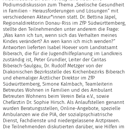
Podiumsdiskussion zum Thema „Seelische Gesundheit
in Familien - Herausforderungen und Lösungen“ mit
verschiedenen Akteur*innen statt. Dr. Bettina Jäpel,
Regionaldirektorin Donau-Riss im ZfP Südwürttemberg,
stellte den Teilnehmenden unter anderem die Frage:
„Was kann ich tun, wenn sich das Verhalten meines
Kindes verändert? An wen kann ich mich wenden?“
Antworten lieferten Isabel Hoever vom Landratsamt
Biberach, die für die Jugendhilfeplanung im Landkreis
zuständig ist, Peter Grundler, Leiter der Caritas
Biberach-Saulgau, Dr. Rudolf Metzger von der
Diakonischen Bezirksstelle des Kirchenbezirks Biberach
und ehemaliger Ärztlicher Direktor im ZfP
Südwürttemberg, Simone Kalmbach, Teamleiterin
Betreutes Wohnen in Familien und des Ambulant
Betreuten Wohnens beim Verein Bela e.V., sowie
Chefärztin Dr. Sophie Hirsch. Als Anlaufstellen genannt
wurden Beratungsstellen, Online-Angebote, spezielle
Ambulanzen wie die PIA, der sozialpsychiatrische
Dienst, Fachdienste und niedergelassene Arztpraxen.
Die Teilnehmenden diskutierten darüber, wie Hilfen im