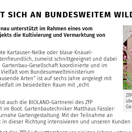
IGT SICH AN BUNDESWEITEM WI
enau unterstützt im Rahmen eines vom
ekts die Kultivierung und Vermarktung von
ote Kartäuser-Nelke oder blaue Knäuel-
enfreundlich, zumeist schnittgeeignet und dabei
n Gartenbau-Gesellschaft koordinierte und im
Vielfalt vom Bundesumweltministerium
sende Arten“ ist auf sechs Jahre angelegt mit
ielfalt im besiedelten Raum mit „echt
Zf
üb
ist auch die BIOLAND-Gärtnerei des ZfP
Ga
im Boot. Gartenbautechniker Matthäus Fässler:
turnahe Gartengestaltung. Mit der Teilnahme an
in dieser Richtung intensivieren und unseren Kunden e