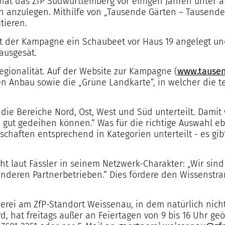
 hat das ZfP Südwürttemberg vor einigen Jahren unter
n anzulegen. Mithilfe von „Tausende Gärten – Tausende
tieren.
 der Kampagne ein Schaubeet vor Haus 19 angelegt und 
ausgesät.
Regionalität. Auf der Website zur Kampagne (
www.tausen
en Anbau sowie die „Grüne Landkarte“, in welcher die 
n die Bereiche Nord, Ost, West und Süd unterteilt. Damit
gut gedeihen können.“ Was für die richtige Auswahl ebe
schaften entsprechend in Kategorien unterteilt - es gi
eht laut Fässler in seinem Netzwerk-Charakter: „Wir sin
anderen Partnerbetrieben.“ Dies fördere den Wissens
rei am ZfP-Standort Weissenau, in dem natürlich nich
, hat freitags außer an Feiertagen von 9 bis 16 Uhr ge