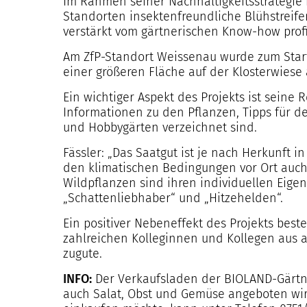
Im Rahmen seiner Nachhaltigkeitsstrategie
Standorten insektenfreundliche Blühstreife
verstärkt vom gärtnerischen Know-how profi
Am ZfP-Standort Weissenau wurde zum Start
einer größeren Fläche auf der Klosterwiese 
Ein wichtiger Aspekt des Projekts ist seine 
Informationen zu den Pflanzen, Tipps für d
und Hobbygärten verzeichnet sind.
Fässler: „Das Saatgut ist je nach Herkunft i
den klimatischen Bedingungen vor Ort auch 
Wildpflanzen sind ihren individuellen Eigen
„Schattenliebhaber“ und „Hitzehelden“.
Ein positiver Nebeneffekt des Projekts best
zahlreichen Kolleginnen und Kollegen aus 
zugute.
INFO:
Der Verkaufsladen der BIOLAND-Gärtne
auch Salat, Obst und Gemüse angeboten wird