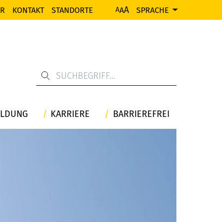
A
ER
KONTAKT
STANDORTE
A
SPRACHE
A
ILDUNG
KARRIERE
BARRIEREFREI