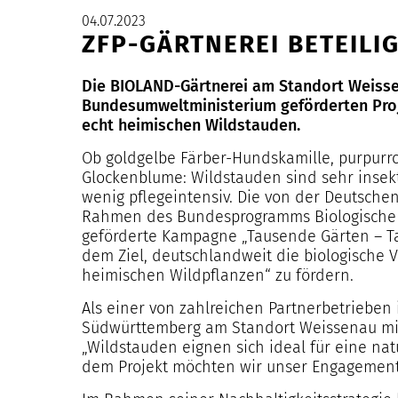
04.07.2023
ZFP-GÄRTNEREI BETEIL
Die BIOLAND-Gärtnerei am Standort Weiss
Bundesumweltministerium geförderten Proj
echt heimischen Wildstauden.
Ob goldgelbe Färber-Hundskamille, purpurr
Glockenblume: Wildstauden sind sehr insekt
wenig pflegeintensiv. Die von der Deutsche
Rahmen des Bundesprogramms Biologische 
geförderte Kampagne „Tausende Gärten – Tau
dem Ziel, deutschlandweit die biologische V
heimischen Wildpflanzen“ zu fördern.
Als einer von zahlreichen Partnerbetrieben 
Südwürttemberg am Standort Weissenau mit 
„Wildstauden eignen sich ideal für eine na
dem Projekt möchten wir unser Engagement 