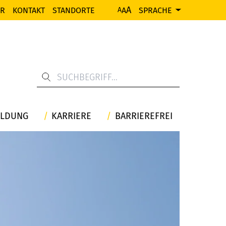
A
ER
KONTAKT
STANDORTE
A
SPRACHE
A
ILDUNG
KARRIERE
BARRIEREFREI