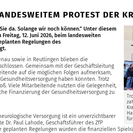
N LANDESWEITEM PROTEST DER
r Sie da. Solange wir noch können.“ Unter diesem
reitag, 12. Juni 2026, beim landesweiten
geplanten Regelungen des
gt.
nau sowie in Reutlingen blieben die
schlossen. Gemeinsam mit der Geschäftsleitung
eitende auf die möglichen Folgen aufmerksam,
 Gesundheitsversorgung haben könnten. Trotz
oß. Viele Mitarbeitende nutzten die Gelegenheit,
liche Finanzierung der Gesundheitsversorgung zu
Tr
za
Kr
Ha
neurologische Versorgung ist ein unverzichtbarer
fü
e Dr. Paul Lahode, Geschäftsführer des ZfP
 geplanten Regelungen würden die finanziellen Spielr