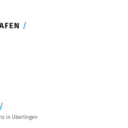
HAFEN
/
/
nz in Überlingen