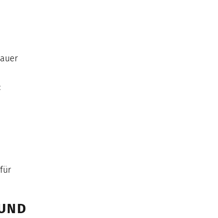
Dauer
:
für
 UND