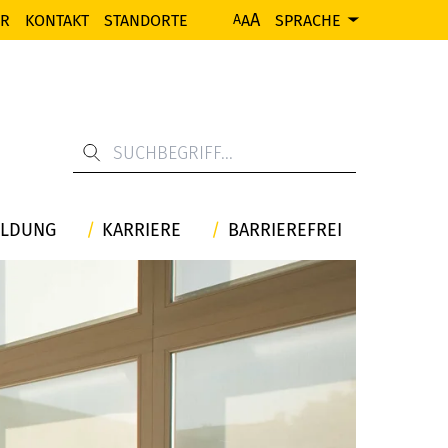
A
ER
KONTAKT
STANDORTE
A
SPRACHE
A
ILDUNG
KARRIERE
BARRIEREFREI