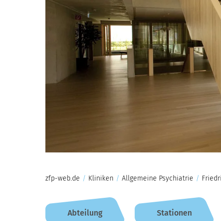
zfp-web.de
/
Kliniken
/
Allgemeine Psychiatrie
/
Fried
Abteilung
Stationen