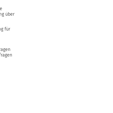
te
ng über
g für
ragen
fragen