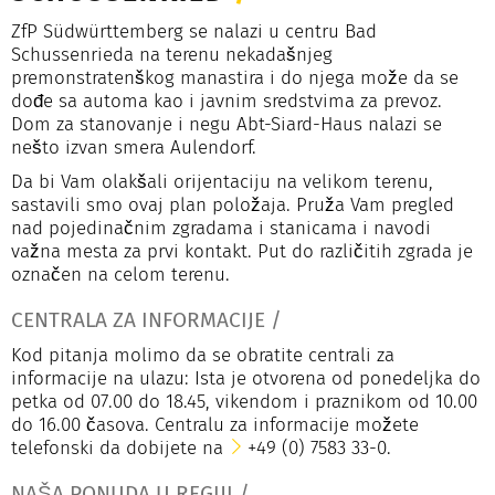
ZfP Südwürttemberg se nalazi u centru Bad
Schussenrieda na terenu nekadašnjeg
premonstratenškog manastira i do njega može da se
dođe sa automa kao i javnim sredstvima za prevoz.
Dom za stanovanje i negu Abt-Siard-Haus nalazi se
nešto izvan smera Aulendorf.
Da bi Vam olakšali orijentaciju na velikom terenu,
sastavili smo ovaj plan položaja. Pruža Vam pregled
nad pojedinačnim zgradama i stanicama i navodi
važna mesta za prvi kontakt. Put do različitih zgrada je
označen na celom terenu.
CENTRALA ZA INFORMACIJE
/
Kod pitanja molimo da se obratite centrali za
informacije na ulazu: Ista je otvorena od ponedeljka do
petka od 07.00 do 18.45, vikendom i praznikom od 10.00
do 16.00 časova. Centralu za informacije možete
telefonski da dobijete na
+49 (0) 7583 33-0
.
NAŠA PONUDA U REGIJI
/