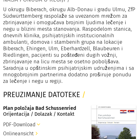
U okrugu Biberach, okrugu Alb-Donau i gradu Ulmu, ZfP
Südwürttemberg raspolaže sa uvezanom mrežom za
zbrinjavanje i omogućava brojnim ljudima lečenje i
negu u blizini mesta stanovanja. Raspodelom stanica,
dnevnih klinika, psihijatrijskih institucionalnih
ambulanti, domova i stambenih grupa na lokacije
Biberach, Ehingen, Ulm, Eberhardzell, Blaubeuren i
Riedlingen, pacijenti su pošteđeni dugih vožnji,
zbrinjavanje na licu mesta se osetno poboljšava.
Saradnja u opštinskim psihijatrijskim udruženjima i sa
mnogobrojnim partnerima dodatno proširuje ponudu
za lečenje i negu u regiji.
PREUZIMANJE DATOTEKE
/
Plan položaja Bad Schussenried
Orijentacija / Dolazak / Kontakt
PDF-Download
Onlineansicht