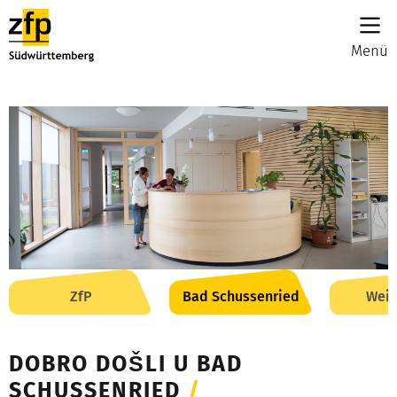
Menü
ZfP
Bad Schussenried
Wei
DOBRO DOŠLI U BAD
SCHUSSENRIED
/