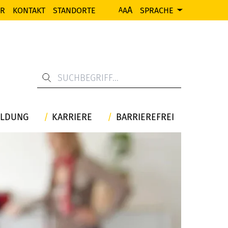
A
ER
KONTAKT
STANDORTE
A
SPRACHE
A
ILDUNG
KARRIERE
BARRIEREFREI