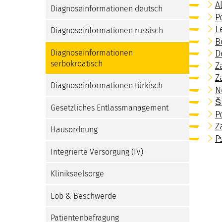
A
Diagnoseinformationen deutsch
P
L
Diagnoseinformationen russisch
B
Diagnoseinformationen
D
serbokroatisch
Z
Z
Diagnoseinformationen türkisch
N
Š
Gesetzliches Entlassmanagement
P
Z
Hausordnung
P
Integrierte Versorgung (IV)
Klinikseelsorge
Lob & Beschwerde
Patientenbefragung