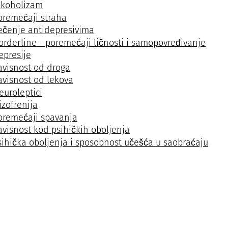
lkoholizam
oremećaji straha
ečenje antidepresivima
orderline - poremećaji ličnosti i samopovređivanje
epresije
avisnost od droga
avisnost od lekova
euroleptici
izofrenija
oremećaji spavanja
avisnost kod psihičkih oboljenja
sihička oboljenja i sposobnost učešća u saobraćaju