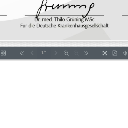
1/1
LOADING PAGES 100% ...