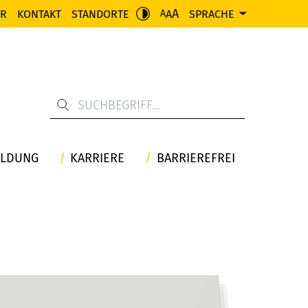
A
ER
KONTAKT
STANDORTE
A
SPRACHE
A
ILDUNG
KARRIERE
BARRIEREFREI