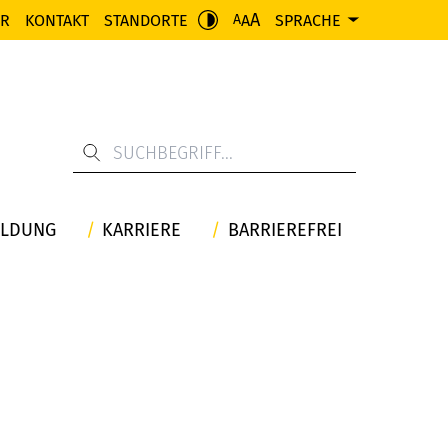
A
ER
KONTAKT
STANDORTE
A
SPRACHE
A
ILDUNG
KARRIERE
BARRIEREFREI