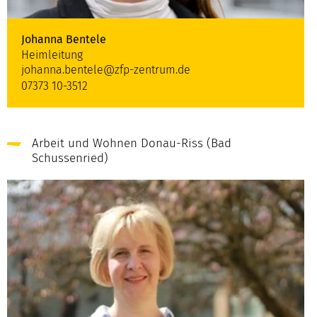
Johanna Bentele
Heimleitung
johanna.bentele@zfp-zentrum.de
07373 10-3512
Arbeit und Wohnen Donau-Riss (Bad
Schussenried)